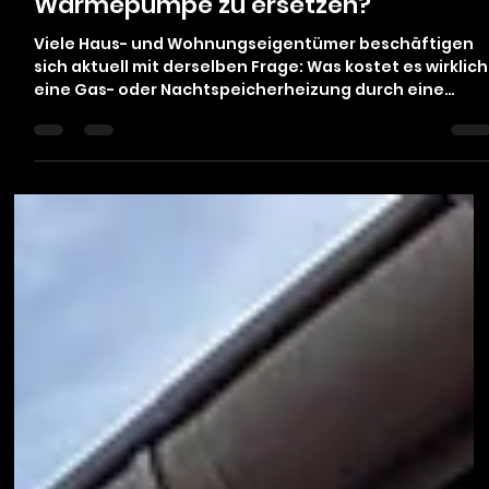
eine Gas- oder
Nachtspeicherheizung durch eine
Wärmepumpe zu ersetzen?
Viele Haus- und Wohnungseigentümer beschäftigen
sich aktuell mit derselben Frage: Was kostet es wirklich
eine Gas- oder Nachtspeicherheizung durch eine
Wärmepumpe zu ersetzen – und welche
Fördermöglichkeiten gibt es? Steigende Energiepreise
unsichere Perspektiven für Gasnetze und der Wunsch
nach einer zukunftssicheren Heizlösung führen dazu,
dass immer mehr Menschen über Alternativen
nachdenken. Gleichzeitig herrscht oft Unsicherheit,
wenn es um Kosten, Technik und Förderun