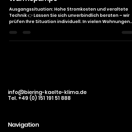
Felix Biering
4. Jan.
2 Min. Lesezeit
Projekt: Nachtspeicherheizung
ersetzen durch moderne Luft-Luft-
Wärmepumpe
Ausgangssituation: Hohe Stromkosten und veraltete
Technik 👉 Lassen Sie sich unverbindlich beraten – wir
prüfen Ihre Situation individuell. In vielen Wohnungen
und Einfamilienhäusern sind noch elektrische
Nachtspeicherheizungen im Einsatz .Auch bei diesem
Projekt stand der Kunde vor typischen Problemen: seh
hohe Stromkosten ungleichmäßige Wärme langsame
Reaktionszeit der Heizung kaum
Steuerungsmöglichkeiten technisch überholt und
wenig zukunftssicher Der Wunsch: 👉 Eine m