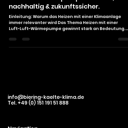
Wärmepumpe (Klimaanlage):
Vorteile, Nachteile, Kosten, Vergleich
zu Gas & Wärmepumpe. Effizient,
nachhaltig & zukunftssicher.
Einleitung: Warum das Heizen mit einer Klimaanlage
immer relevanter wird Das Thema Heizen mit einer
Luft-Luft-Wärmepumpe gewinnt stark an Bedeutung.
Steigende Gaspreise, der Ausstieg aus fossilen
Energien und strengere gesetzliche Vorgaben (GEG)
sorgen dafür, dass Eigentümer nach
energieeffizienten, elektrischen Heizsystemen
suchen. Moderne Klimaanlagen mit Heizfunktion sind
längst keine Übergangslösung mehr, sondern eine
vollwertige Alternative zu Gasheizung, Ölheizung od
info@biering-kaelte-klima.de
Tel. +49 (0) 151 191 51 888