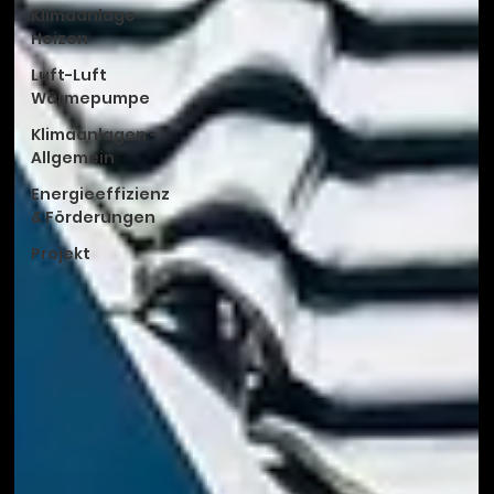
Klimaanlage
Heizen
Luft-Luft
Wärmepumpe
Klimaanlagen -
Allgemein
Energieeffizienz
& Förderungen
Projekt