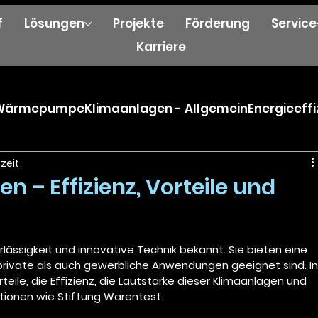
f
Lösungen
Projekte
Förderung
Servic
Karriere
t Wärmepumpe
Klimaanlagen - Allgemein
Energieeff
ezeit
n – Effizienz, Vorteile und
erlässigkeit und innovative Technik bekannt. Sie bieten eine 
 private als auch gewerbliche Anwendungen geeignet sind. In
eile, die Effizienz, die Lautstärke dieser Klimaanlagen und 
tionen wie Stiftung Warentest.