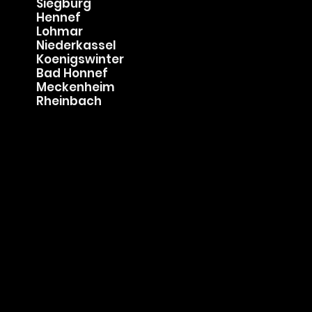
Service-Gebiete
Bonn
Troisdorf
Siegburg
Hennef
Lohmar
Niederkassel
Koenigswinter
Bad Honnef
Meckenheim
Rheinbach