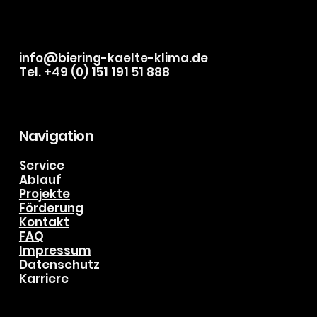
nach einer zukunftssicheren Heizlösung führen dazu,
dass immer mehr Menschen über Alternativen
nachdenken. Gleichzeitig herrscht oft Unsicherheit,
wenn es um Kosten, Technik und Förderun
info@biering-kaelte-klima.de
Tel. +49 (0) 151 191 51 888
Navigation
Service
Ablauf
Projekte
Förderung
Kontakt
FAQ
Impressum