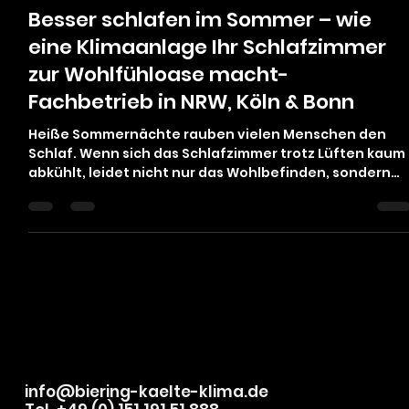
Felix Biering
15. Juni 2025
3 Min. Lesezeit
Besser schlafen im Sommer – wie
eine Klimaanlage Ihr Schlafzimmer
zur Wohlfühloase macht-
Fachbetrieb in NRW, Köln & Bonn
Heiße Sommernächte rauben vielen Menschen den
Schlaf. Wenn sich das Schlafzimmer trotz Lüften kaum
abkühlt, leidet nicht nur das Wohlbefinden, sondern
auch die Schlafqualität. Eine moderne Klimaanlage
kann hier gezielt Abhilfe schaffen und für ein
angenehmes Raumklima sorgen. Doch warum stört
Hitze den Schlaf eigentlich – und wie lässt sich eine
Klimaanlage optimal für erholsame Nächte einsetzen?
Warum Hitze im Schlafzimmer den Schlaf stört? Der
menschliche Körper senkt währe