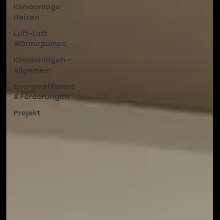
Klimaanlage
Heizen
Luft-Luft
Wärmepumpe
Klimaanlagen -
Allgemein
Energieeffizienz
& Förderungen
Projekt