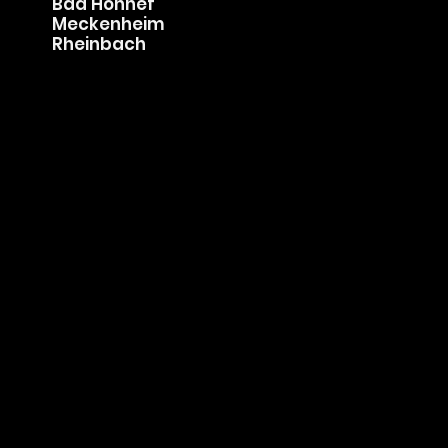
Lohmar
Niederkassel
Koenigswinter
Bad Honnef
Meckenheim
Rheinbach