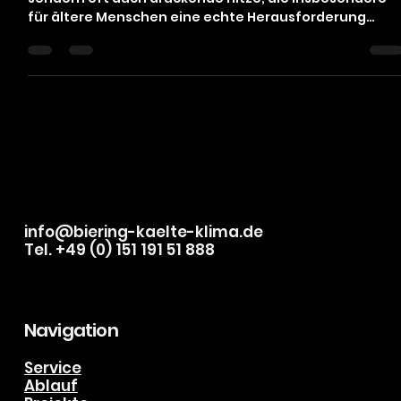
durchbrechen
Der Sommer bringt nicht nur Sonne und lange Tage,
sondern oft auch drückende Hitze, die insbesondere
für ältere Menschen eine echte Herausforderung
darstellt. Während jüngere Menschen oft noch relativ
gut mit hohen Temperaturen zurechtkommen,
brauchen Senioren besondere Aufmerksamkeit und
Unterstützung. Wie kann man diesen Hitze-
Herausforderungen begegnen? Eine der einfachsten
und effektivsten Lösungen lautet: Klimaanlage! In
diesem Beitrag werfen wir einen Blick auf die Zusa
info@biering-kaelte-klima.de
Tel. +49 (0) 151 191 51 888
Navigation