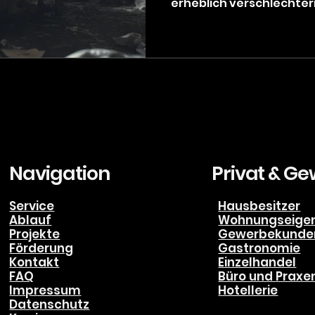
erheblich verschlechter
beeinträchtigen und lan
sowie Schäden an der B
Beitrag erfahren Sie, w
Luftfeuchtigkeit stecken, welche Folgen drohen und
moderne Klimaanlagen un
können, die Feuchtigkeit
wann i
Navigation
Privat & G
Service
Hausbesitzer
Ablauf
Wohnungseige
Projekte
Gewerbekunde
Förderung
Gastronomie
Kontakt
Einzelhandel
FAQ
Büro und Praxe
Impressum
Hotellerie
Datenschutz