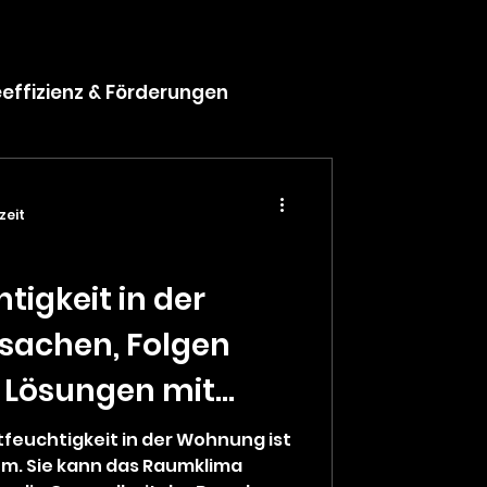
eeffizienz & Förderungen
zeit
tigkeit in der
sachen, Folgen
 Lösungen mit
 & Wärmepumpe
tfeuchtigkeit in der Wohnung ist
m. Sie kann das Raumklima