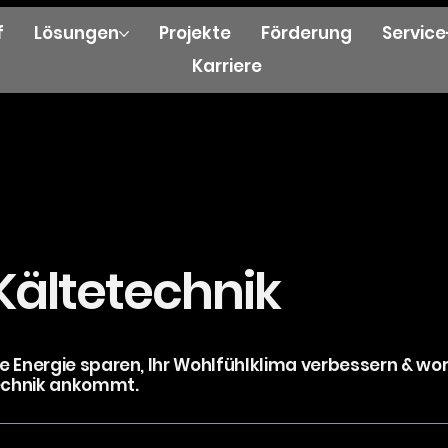
f
Lösungen
Projekte
Förderung
Servic
Karriere
Kältetechnik
Sie Energie sparen, Ihr Wohlfühlklima verbessern & wo
echnik ankommt.