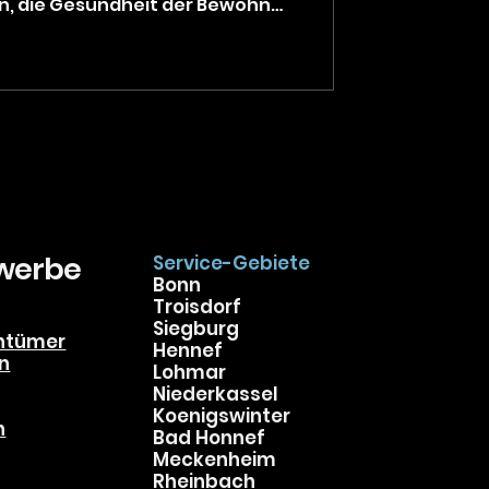
n, die Gesundheit der Bewohner
gfristig zu Schimmelbildung
ausubstanz führen. In diesem
elche Ursachen hinter zu hoher
 wie
d Luft-Wärmepumpen helfen
 dauerhaft zu regulieren. Ab
ewerbe
Service-Gebiete
Bonn
Troisdorf
Siegburg
ntümer
Hennef
n
Lohmar
Niederkassel
Koenigswinter
n
Bad Honnef
Meckenheim
Rheinbach