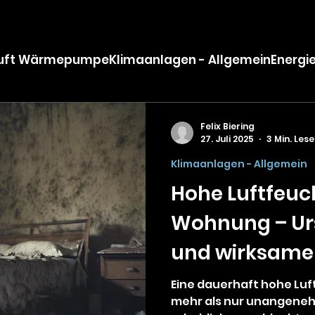
Luft Wärmepumpe
Klimaanlagen - Allgemein
Energi
Felix Biering
27. Juli 2025
3 Min. Lese
Klimaanlagen - Allgemein
Hohe Luftfeuch
Wohnung – Ur
und wirksame
Klimaanlage
Eine dauerhaft hohe Luf
mehr als nur unangeneh