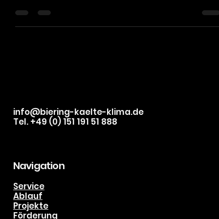
& NRW
Energieeffizient kühlenund heizen: So wählen Sie die
richtige Klimaanlage für Ihr Zuhause in Sankt Augustin
info@biering-kaelte-klima.de
Tel. +49 (0) 151 191 51 888
Navigation