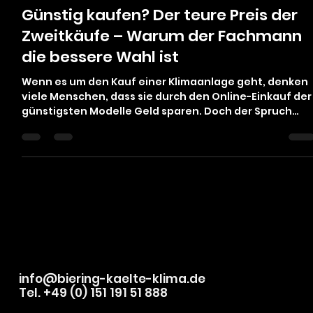
Felix Biering
8. Juni 2025
2 Min. Lesezeit
Günstig kaufen? Der teure Preis der
Zweitkäufe – Warum der Fachmann
die bessere Wahl ist
Wenn es um den Kauf einer Klimaanlage geht, denken
viele Menschen, dass sie durch den Online-Einkauf der
günstigsten Modelle Geld sparen. Doch der Spruch
„Wer günstig kauft, kauft zweimal“ bringt eine wichtig
Wahrheit ans Licht: Oft ist das vermeintliche
Schnäppchen am Ende teurer als die Investition in ein
hochwertige Lösung beim Fachmann. Bei Biering Kälte
Klimatechnik zeigen wir Ihnen, warum die Entscheidun
für professionelle Beratung und Installation nicht nur
klüger,