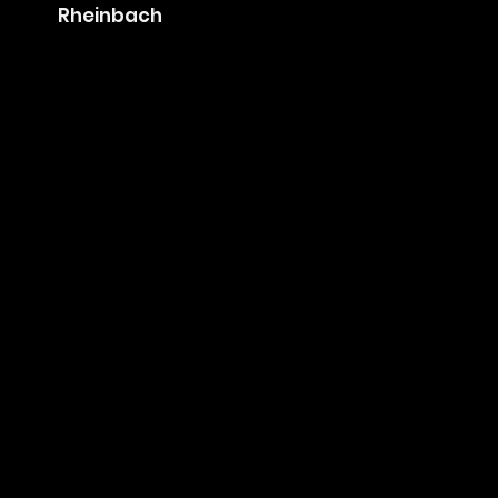
Niederkassel
Koenigswinter
Bad Honnef
Meckenheim
Rheinbach