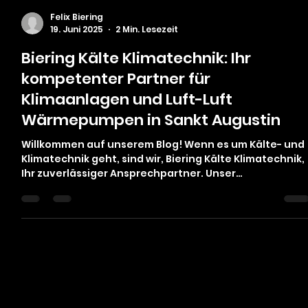
Felix Biering
19. Juni 2025
2 Min. Lesezeit
Biering Kälte Klimatechnik: Ihr
kompetenter Partner für
Klimaanlagen und Luft-Luft
Wärmepumpen in Sankt Augustin
Willkommen auf unserem Blog! Wenn es um Kälte- und
Klimatechnik geht, sind wir, Biering Kälte Klimatechnik,
Ihr zuverlässiger Ansprechpartner. Unser
Unternehmen hat sich darauf spezialisiert, innovative
Lösungen für Klimaanlagen /Luft-Luft Wärmepumpen
anzubieten. Wir sind stolz darauf, unseren Kunden in
Sankt Augustin sowie in den umliegenden Städten
erstklassige Dienstleistungen anzubieten. Unsere
Dienstleistungen im Überblick Klimaanlagen Ob für