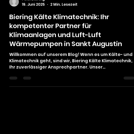
Felix Biering
19. Juni 2025
2 Min. Lesezeit
Biering Kälte Klimatechnik: Ihr
kompetenter Partner für
Klimaanlagen und Luft-Luft
Wärmepumpen in Sankt Augustin
Willkommen auf unserem Blog! Wenn es um Kälte- und
Klimatechnik geht, sind wir, Biering Kälte Klimatechnik,
Ihr zuverlässiger Ansprechpartner. Unser
Unternehmen hat sich darauf spezialisiert, innovative
Lösungen für Klimaanlagen /Luft-Luft Wärmepumpen
anzubieten. Wir sind stolz darauf, unseren Kunden in
Sankt Augustin sowie in den umliegenden Städten
erstklassige Dienstleistungen anzubieten. Unsere
Dienstleistungen im Überblick Klimaanlagen Ob für
private oder gewerbliche Zwe