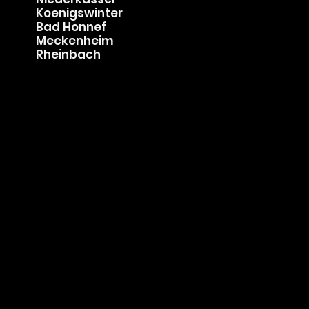
Siegburg
Hennef
Lohmar
Niederkassel
Koenigswinter
Bad Honnef
Meckenheim
Rheinbach