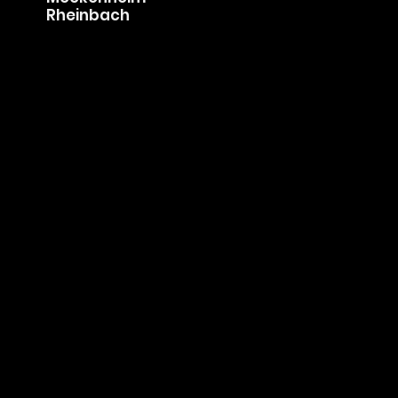
Niederkassel
Koenigswinter
Bad Honnef
Meckenheim
Rheinbach