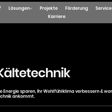
f
Lösungen
Projekte
Förderung
Servic
Karriere
Kältetechnik
Sie Energie sparen, Ihr Wohlfühlklima verbessern & wo
echnik ankommt.