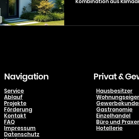
Kombination aus Klimaa
intelligente Lösung für a
und heizen möchten. Bei
dass die Integration von
unseren Alltag nicht n
sondern auch die Kosten
Klimatisierung und Heiz
Nutzung von Solarenergi
Navigation
Privat & G
Service
Hausbesitzer
Ablauf
Wohnungseige
Projekte
Gewerbekunde
Förderung
Gastronomie
Kontakt
Einzelhandel
FAQ
Büro und Praxe
Impressum
Hotellerie
Datenschutz