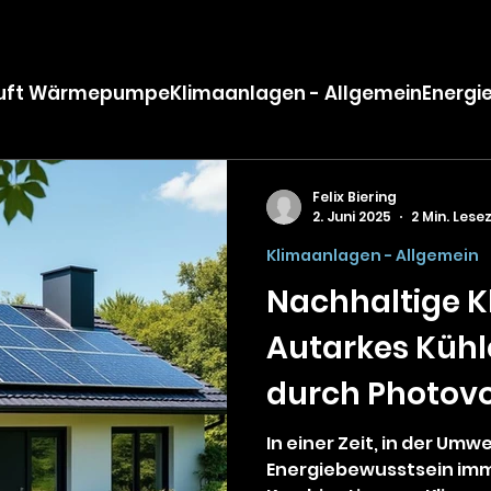
Luft Wärmepumpe
Klimaanlagen - Allgemein
Energi
Felix Biering
2. Juni 2025
2 Min. Lesez
Klimaanlagen - Allgemein
Nachhaltige K
Autarkes Kühl
durch Photovol
In einer Zeit, in der Um
Energiebewusstsein imme