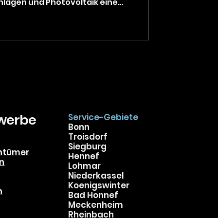
nlagen und Photovoltaik eine
lle, die energieeffizient kühlen
 WifiTrak haben wir erkannt,
 erneuerbarer Energie in
ur der Umwelt zugutekommt,
 erheblich senken kann.
ung ohne hohe Kosten Die
e für Klim
ewerbe
Service-Gebiete
Bonn
Troisdorf
Siegburg
ntümer
Hennef
n
Lohmar
Niederkassel
Koenigswinter
n
Bad Honnef
Meckenheim
Rheinbach