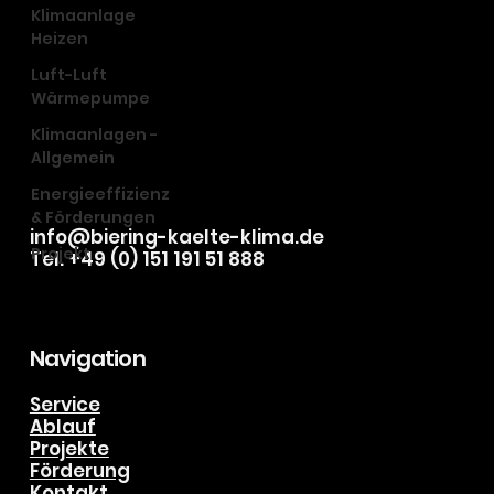
Klimaanlage
Heizen
Luft-Luft
Wärmepumpe
Klimaanlagen -
Allgemein
Energieeffizienz
& Förderungen
info@biering-kaelte-klima.de
Projekt
Tel. +49 (0) 151 191 51 888
Navigation
Service
Ablauf
Projekte
Förderung
Kontakt