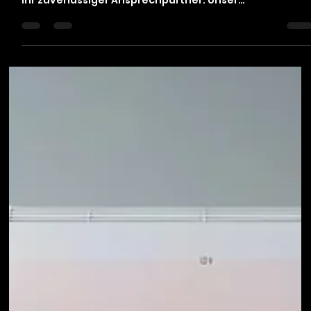
Willkommen auf unserem Blog! Wenn es um Kälte- und
Klimatechnik geht, sind wir, Biering Kälte Klimatechnik,
Ihr zuverlässiger Ansprechpartner. Unser
Unternehmen hat sich darauf spezialisiert, innovative
Lösungen für Klimaanlagen /Luft-Luft Wärmepumpen
anzubieten. Wir sind stolz darauf, unseren Kunden in
Sankt Augustin sowie in den umliegenden Städten
erstklassige Dienstleistungen anzubieten. Unsere
Dienstleistungen im Überblick Klimaanlagen Ob für
private oder gewerbliche Zwe